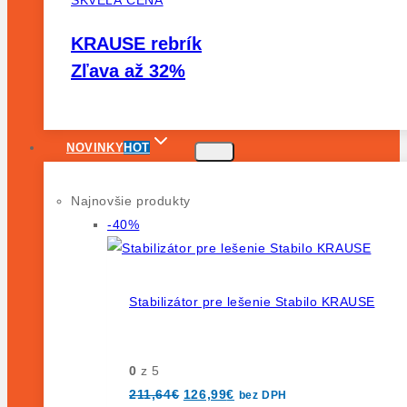
SKVELÁ CENA
KRAUSE rebrík
Zľava až 32%
NOVINKY
HOT
Najnovšie produkty
Výrobok
-40%
na
predaj
Stabilizátor pre lešenie Stabilo KRAUSE
0
z 5
Pôvodná
Aktuálna
211,64
€
126,99
€
bez DPH
cena
cena