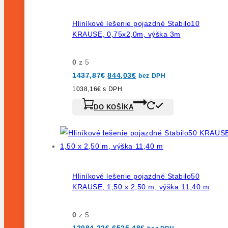
Hliníkové lešenie pojazdné Stabilo10
KRAUSE, 0,75x2,0m, výška 3m
0
z 5
Pôvodná
Aktuálna
1437,87
€
844,03
€
bez DPH
cena
cena
bola:
je:
1038,16
€
s DPH
1437,87€.
844,03€.
DO KOŠÍKA
Hliníkové lešenie pojazdné Stabilo50
KRAUSE, 1,50 x 2,50 m, výška 11,40 m
0
z 5
Pôvodná
Aktuálna
12084,22
€
6525,48
€