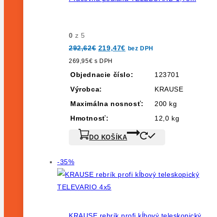
0
z 5
Pôvodná
Aktuálna
292,62
€
219,47
€
bez DPH
cena
cena
bola:
je:
269,95
€
s DPH
292,62€.
219,47€.
Objednacie číslo:
123701
Výrobca:
KRAUSE
Maximálna nosnosť:
200 kg
Hmotnosť:
12,0 kg
DO KOŠÍKA
Výrobok
-35%
na
predaj
KRAUSE rebrík profi kĺbový teleskopický