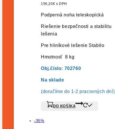
bola:
je:
156,20
€
s DPH
211,64€.
126,99€.
Podperná noha teleskopická
Riešenie bezpečnosti a stabilitu
lešenia
Pre hliníkové lešenie Stabilo
Hmotnosť 8 kg
Obj.číslo: 702760
Na s
klade
(doručíme do 1-2 pracovných dní)
DO KOŠÍKA
Výrobok
-35%
na