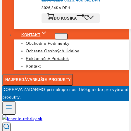
bez DPH
cena
cena
bola:
je:
8026,34
€
s DPH
12084,22€.
6525,48€.
DO KOŠÍKA
KONTAKT
Obchodné Podmienky
Ochrana Osobných Údajov
Reklamačný Poriadok
Kontakt
NAJPREDÁVANEJŠIE PRODUKTY
DOPRAVA ZADARMO pri nákupe nad 150kg alebo pre vybrané
produkty.