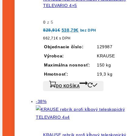
TELEVARIO 4×5
0
z 5
Pôvodná
Aktuálna
828,91
€
538,79
€
bez DPH
cena
cena
bola:
je:
662,71
€
s DPH
828,91€.
538,79€.
Objednacie číslo:
129987
Výrobca:
KRAUSE
Maximálna nosnosť:
150 kg
Hmotnosť:
19,3 kg
DO KOŠÍKA
Výrobok
-38%
na
predaj
KRAUSE rebrík profi kĺbový teleskopický