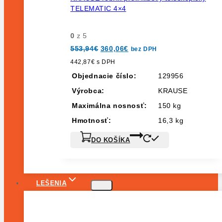
TELEMATIC 4×4
0
z 5
Pôvodná
Aktuálna
553,94
€
360,06
€
bez DPH
cena
cena
bola:
je:
442,87
€
s DPH
553,94€.
360,06€.
Objednacie číslo:
129956
Výrobca:
KRAUSE
Maximálna nosnosť:
150 kg
Hmotnosť:
16,3 kg
DO KOŠÍKA
LEŠENIA