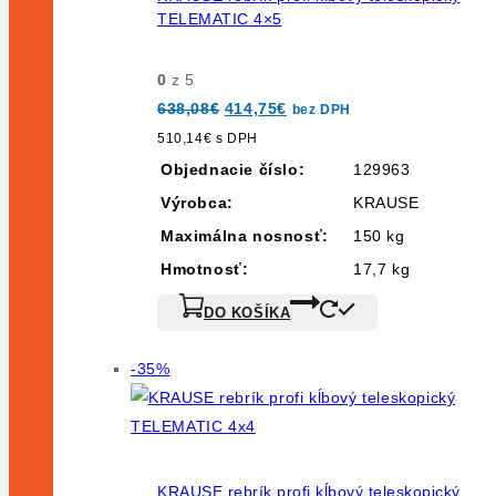
TELEMATIC 4×5
0
z 5
Pôvodná
Aktuálna
638,08
€
414,75
€
bez DPH
cena
cena
bola:
je:
510,14
€
s DPH
638,08€.
414,75€.
Objednacie číslo:
129963
Výrobca:
KRAUSE
Maximálna nosnosť:
150 kg
Hmotnosť:
17,7 kg
DO KOŠÍKA
Výrobok
-35%
na
predaj
KRAUSE rebrík profi kĺbový teleskopický