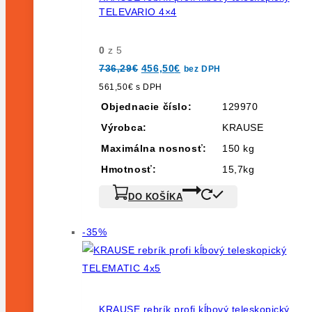
TELEVARIO 4×4
0
z 5
Pôvodná
Aktuálna
736,29
€
456,50
€
bez DPH
cena
cena
bola:
je:
561,50
€
s DPH
736,29€.
456,50€.
Objednacie číslo:
129970
Výrobca:
KRAUSE
Maximálna nosnosť:
150 kg
Hmotnosť:
15,7kg
DO KOŠÍKA
Výrobok
-35%
na
predaj
KRAUSE rebrík profi kĺbový teleskopický