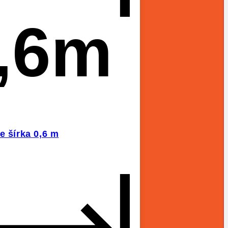
,6m
e šírka 0,6 m