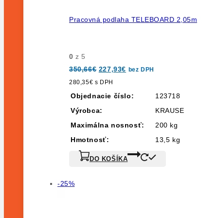
Pracovná podlaha TELEBOARD 2,05m
0
z 5
Pôvodná
Aktuálna
350,66
€
227,93
€
bez DPH
cena
cena
bola:
je:
280,35
€
s DPH
350,66€.
227,93€.
Objednacie číslo:
123718
Výrobca:
KRAUSE
Maximálna nosnosť:
200 kg
Hmotnosť:
13,5 kg
DO KOŠÍKA
Výrobok
-25%
na
predaj