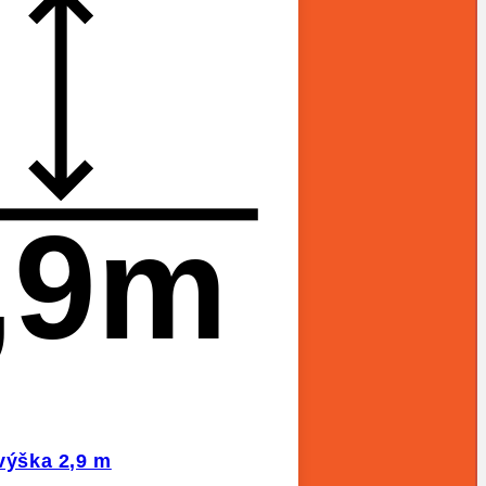
,9m
 výška 2,9 m