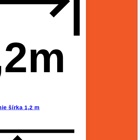
,2m
ie šírka 1,2 m