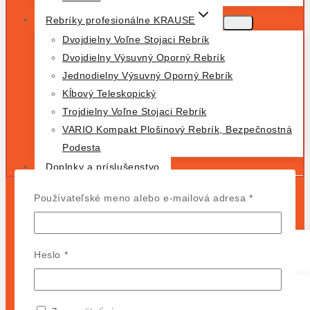
Rebríky profesionálne KRAUSE
Dvojdielny Voľne Stojaci Rebrík
Dvojdielny Výsuvný Oporný Rebrík
Jednodielny Výsuvný Oporný Rebrík
Kĺbový Teleskopický
Trojdielny Voľne Stojaci Rebrík
VARIO Kompakt Plošinový Rebrík, Bezpečnostná
Podesta
Doplnky a príslušenstvo
DOMOV
Povinné
Používateľské meno alebo e-mailová adresa
*
OBCHOD
Povinné
Heslo
*
Typ Produktu
Lešenie
Rebríky