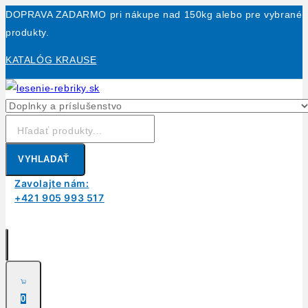
Skip
DOPRAVA ZADARMO pri nákupe nad 150kg alebo pre vybrané
to
produkty.
content
KATALÓG KRAUSE
Hľadanie:
VYHLADAŤ
Zavolajte nám:
+421 905 993 517
0