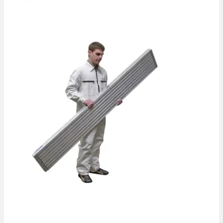
na
predaj