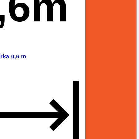
,6m
írka 0,6 m