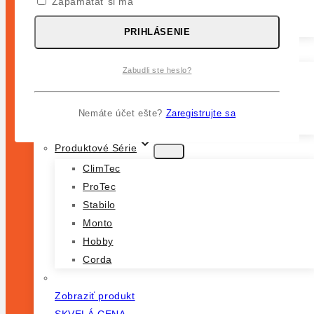
Zapamätať si ma
Podesty
Doplnky
PRIHLÁSENIE
Dôležité
Obchod
Zabudli ste heslo?
Pokladňa
Košík
Nemáte účet ešte?
Zaregistrujte sa
Môj Účet
Produktové Série
ClimTec
ProTec
Stabilo
Monto
Hobby
Corda
Zobraziť produkt