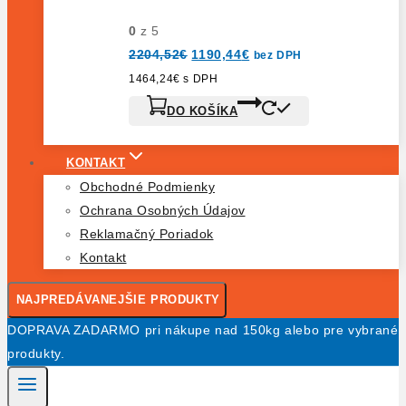
0
z 5
Pôvodná
Aktuálna
2204,52
€
1190,44
€
bez DPH
cena
cena
bola:
je:
1464,24
€
s DPH
2204,52€.
1190,44€.
DO KOŠÍKA
KONTAKT
Obchodné Podmienky
Ochrana Osobných Údajov
Reklamačný Poriadok
Kontakt
NAJPREDÁVANEJŠIE PRODUKTY
DOPRAVA ZADARMO pri nákupe nad 150kg alebo pre vybrané
produkty.