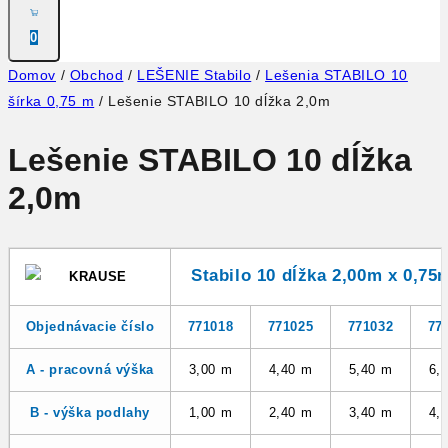
0
Domov
/
Obchod
/
LEŠENIE Stabilo
/
Lešenia STABILO 10
šírka 0,75 m
/
Lešenie STABILO 10 dĺžka 2,0m
Lešenie STABILO 10 dĺžka
2,0m
Stabilo 10 dĺžka 2,00m x 0,75
Objednávacie číslo
771018
771025
771032
77
A - pracovná výška
3,00 m
4,40 m
5,40 m
6,
B - výška podlahy
1,00 m
2,40 m
3,40 m
4,