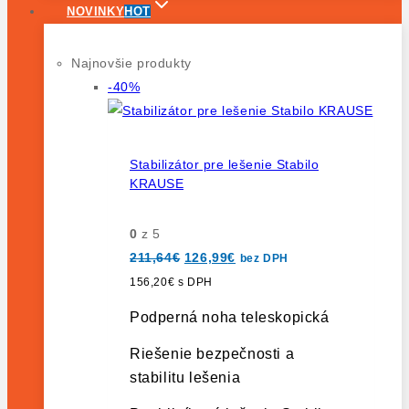
NOVINKY
HOT
Najnovšie produkty
Výrobok
-40%
na
predaj
Stabilizátor pre lešenie Stabilo
KRAUSE
0
z 5
Pôvodná
Aktuálna
211,64
€
126,99
€
bez DPH
cena
cena
bola:
je:
156,20
€
s DPH
211,64€.
126,99€.
Podperná noha teleskopická
Riešenie bezpečnosti a
stabilitu lešenia