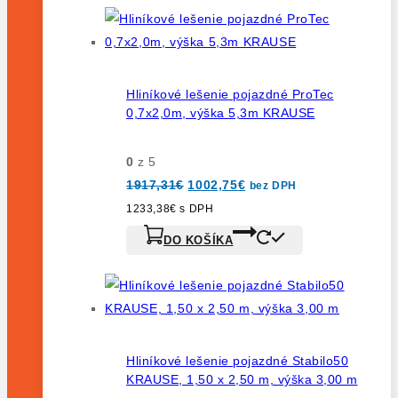
Hliníkové lešenie pojazdné ProTec
0,7x2,0m, výška 5,3m KRAUSE
0
z 5
Pôvodná
Aktuálna
1917,31
€
1002,75
€
bez DPH
cena
cena
bola:
je:
1233,38
€
s DPH
1917,31€.
1002,75€.
DO KOŠÍKA
Hliníkové lešenie pojazdné Stabilo50
KRAUSE, 1,50 x 2,50 m, výška 3,00 m