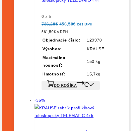
teleskopický TELEVARIO 4×4
0
z 5
Pôvodná
Aktuálna
736,29
€
456,50
€
bez DPH
cena
cena
bola:
je:
561,50
€
s DPH
736,29€.
456,50€.
Objednacie číslo:
129970
Výrobca:
KRAUSE
Maximálna
150 kg
nosnosť:
Hmotnosť:
15,7kg
DO KOŠÍKA
Výrobok
-35%
na
predaj