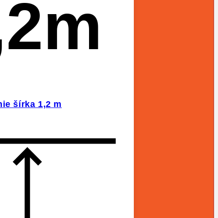
,2m
ie šírka 1,2 m