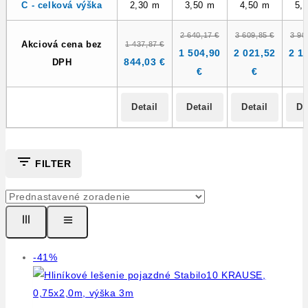
C - celková výška
2,30 m
3,50 m
4,50 m
5,
2 640,17 €
3 609,85 €
3 90
Akciová cena bez
1 437,87 €
1 504,90
2 021,52
2 1
844,03 €
DPH
€
€
Detail
Detail
Detail
De
FILTER
Výrobok
-41%
na
predaj