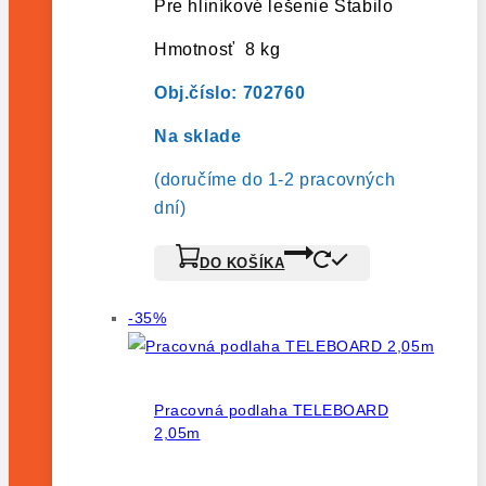
Pre hliníkové lešenie Stabilo
Hmotnosť 8 kg
Obj.číslo: 702760
Na s
klade
(doručíme do 1-2 pracovných
dní)
DO KOŠÍKA
Výrobok
-35%
na
predaj
Pracovná podlaha TELEBOARD
2,05m