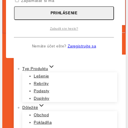
Zapamätať si ma
Trojdielny Voľne Stojaci Rebrík
PRIHLÁSENIE
VARIO Kompakt Plošinový Rebrík, Bezpečnostná
Podesta
Doplnky a príslušenstvo
Zabudli ste heslo?
DOMOV
Nemáte účet ešte?
Zaregistrujte sa
OBCHOD
Typ Produktu
Lešenie
Rebríky
Podesty
Doplnky
Dôležité
Obchod
Pokladňa