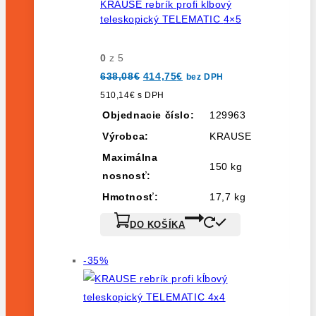
KRAUSE rebrík profi kĺbový
teleskopický TELEMATIC 4×5
0
z 5
Pôvodná
Aktuálna
638,08
€
414,75
€
bez DPH
cena
cena
bola:
je:
510,14
€
s DPH
638,08€.
414,75€.
Objednacie číslo:
129963
Výrobca:
KRAUSE
Maximálna
150 kg
nosnosť:
Hmotnosť:
17,7 kg
DO KOŠÍKA
Výrobok
-35%
na
predaj