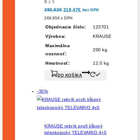
0
z 5
Pôvodná
Aktuálna
292,62
€
219,47
€
bez DPH
cena
cena
bola:
je:
269,95
€
s DPH
292,62€.
219,47€.
Objednacie číslo:
123701
Výrobca:
KRAUSE
Maximálna
200 kg
nosnosť:
Hmotnosť:
12,0 kg
DO KOŠÍKA
Výrobok
-35%
na
predaj
KRAUSE rebrík profi kĺbový
teleskopický TELEVARIO 4×5