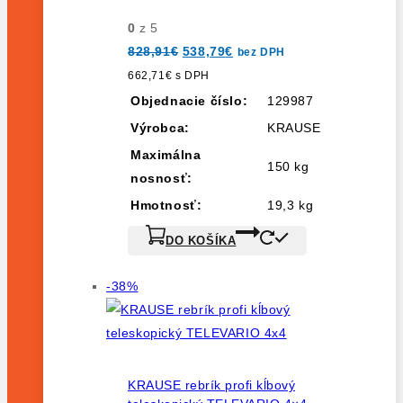
0
z 5
Pôvodná
Aktuálna
828,91
€
538,79
€
bez DPH
cena
cena
bola:
je:
662,71
€
s DPH
828,91€.
538,79€.
Objednacie číslo:
129987
Výrobca:
KRAUSE
Maximálna
150 kg
nosnosť:
Hmotnosť:
19,3 kg
DO KOŠÍKA
Výrobok
-38%
na
predaj
KRAUSE rebrík profi kĺbový