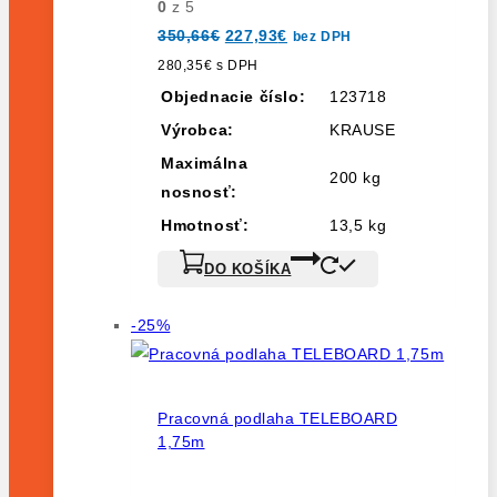
0
z 5
Pôvodná
Aktuálna
350,66
€
227,93
€
bez DPH
cena
cena
bola:
je:
280,35
€
s DPH
350,66€.
227,93€.
Objednacie číslo:
123718
Výrobca:
KRAUSE
Maximálna
200 kg
nosnosť:
Hmotnosť:
13,5 kg
DO KOŠÍKA
Výrobok
-25%
na
predaj
Pracovná podlaha TELEBOARD
1,75m