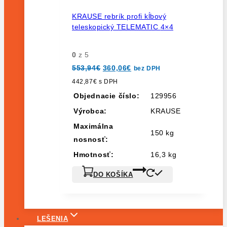
KRAUSE rebrík profi kĺbový
teleskopický TELEMATIC 4×4
0
z 5
Pôvodná
Aktuálna
553,94
€
360,06
€
bez DPH
cena
cena
bola:
je:
442,87
€
s DPH
553,94€.
360,06€.
Objednacie číslo:
129956
Výrobca:
KRAUSE
Maximálna
150 kg
nosnosť:
Hmotnosť:
16,3 kg
DO KOŠÍKA
LEŠENIA