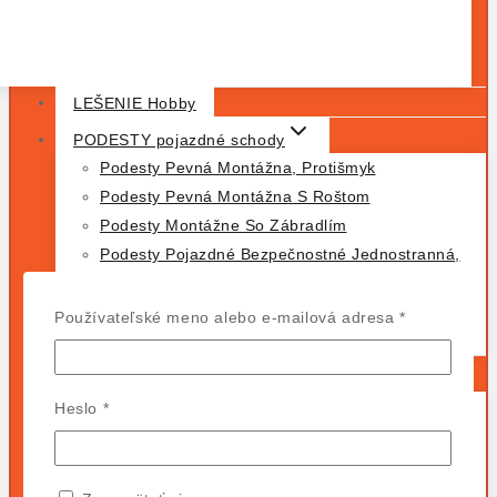
LEŠENIE Hobby
PODESTY pojazdné schody
Podesty Pevná Montážna, Protišmyk
Podesty Pevná Montážna S Roštom
Podesty Montážne So Zábradlím
Podesty Pojazdné Bezpečnostné Jednostranná,
Dvojstranná
VARIO Kompakt Plošinový Rebrík, Bezpečnostná
Povinné
Používateľské meno alebo e-mailová adresa
*
Podesta
Rebríky profesionálne KRAUSE
Dvojdielny Voľne Stojaci Rebrík
Povinné
Heslo
*
Dvojdielny Výsuvný Oporný Rebrík
Jednodielny Výsuvný Oporný Rebrík
Kĺbový Teleskopický