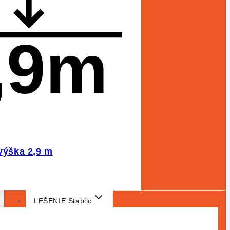
,9m
 výška 2,9 m
LEŠENIE Stabilo