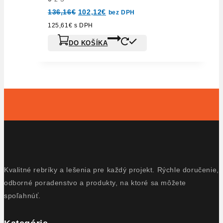
Pôvodná
Aktuálna
136,16
€
102,12
€
bez DPH
cena
cena
bola:
je:
125,61
€
s DPH
136,16€.
102,12€.
DO KOŠÍKA
Kvalitné rebríky a lešenia pre každý projekt. Rýchle doručenie,
odborné poradenstvo a produkty, na ktoré sa môžete
spoľahnúť.