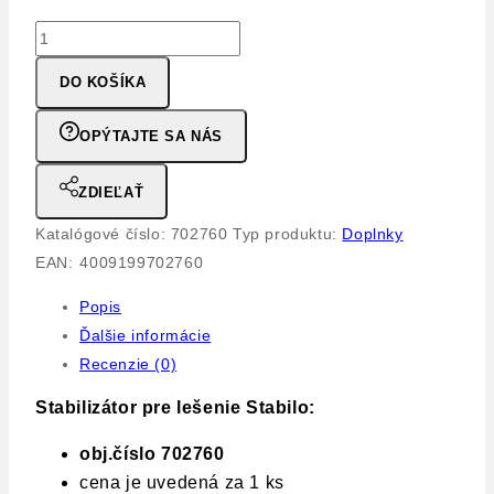
množstvo
Stabilizátor
DO KOŠÍKA
pre
lešenie
OPÝTAJTE SA NÁS
Stabilo
KRAUSE
ZDIEĽAŤ
Katalógové číslo:
702760
Typ produktu:
Doplnky
EAN:
4009199702760
Popis
Ďalšie informácie
Recenzie (0)
Stabilizátor pre lešenie Stabilo:
obj.číslo 702760
cena je uvedená za 1 ks