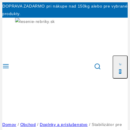
Skip
DOPRAVA ZADARMO pri nákupe nad 150kg alebo pre vybrané
to
produkty.
content
0
Domov
/
Obchod
/
Doplnky a príslušenstvo
/
Stabilizátor pre