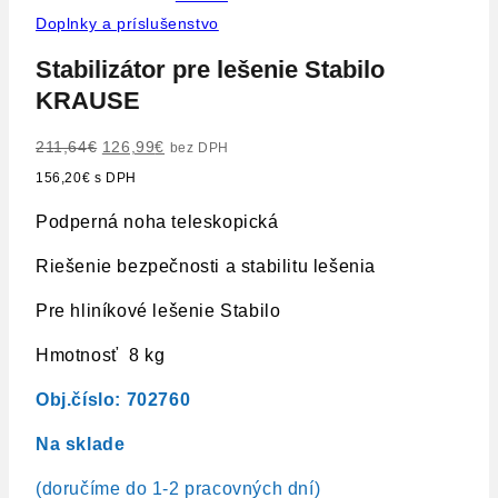
predaj
Doplnky a príslušenstvo
Stabilizátor pre lešenie Stabilo
KRAUSE
Pôvodná
Aktuálna
211,64
€
126,99
€
bez DPH
cena
cena
156,20
€
s DPH
bola:
je:
Podperná noha teleskopická
211,64€.
126,99€.
Riešenie bezpečnosti a stabilitu lešenia
Pre hliníkové lešenie Stabilo
Hmotnosť 8 kg
Obj.číslo: 702760
Na s
klade
(doručíme do 1-2 pracovných dní)