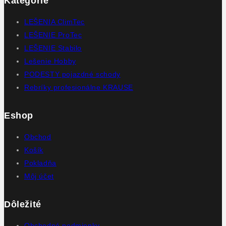
Kategórie
LEŠENIA ClimTec
LEŠENIE ProTec
LEŠENIE Stabilo
Lešenie Hobby
PODESTY pojazdné schody
Rebríky profesionálne KRAUSE
Eshop
Obchod
Košík
Pokladňa
Môj účet
Dôležité
Obchodné podmienky