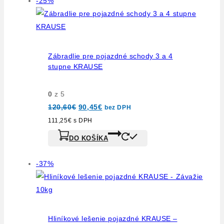
Výrobok
-25%
na
predaj
Zábradlie pre pojazdné schody 3 a 4
stupne KRAUSE
0
z 5
Pôvodná
Aktuálna
120,60
€
90,45
€
bez DPH
cena
cena
bola:
je:
111,25
€
s DPH
120,60€.
90,45€.
DO KOŠÍKA
Výrobok
-37%
na
predaj
Hliníkové lešenie pojazdné KRAUSE –