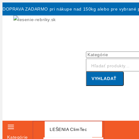
Skip
DOPRAVA ZADARMO pri nákupe nad 150kg alebo pre vybrané p
to
content
Hľadanie:
VYHLADAŤ
LEŠENIA ClimTec
Kategórie