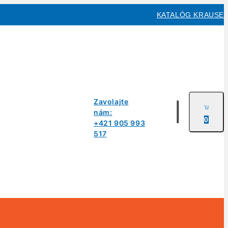
KATALÓG KRAUSE
Zavolajte
nám:
0
+421 905 993
517