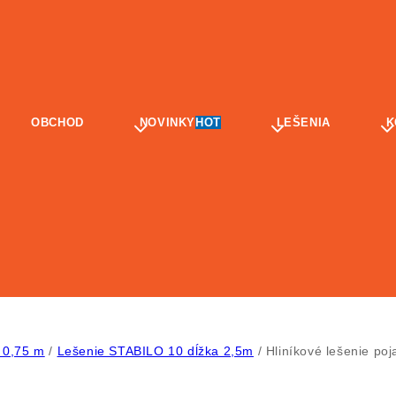
OBCHOD
NOVINKY
HOT
LEŠENIA
K
 0,75 m
/
Lešenie STABILO 10 dĺžka 2,5m
/
Hliníkové lešenie p