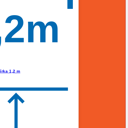
,2m
írka 1,2 m