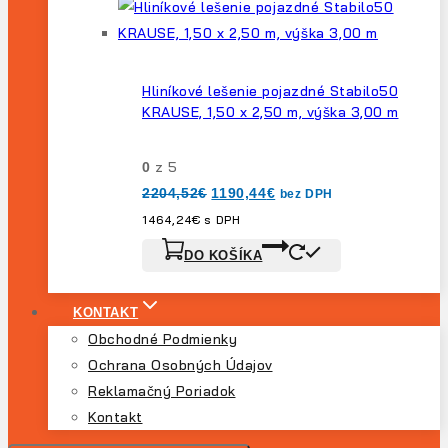
Hliníkové lešenie pojazdné Stabilo50
KRAUSE, 1,50 x 2,50 m, výška 3,00 m
z 5
0
Pôvodná
Aktuálna
2204,52
€
1190,44
€
bez DPH
cena
cena
bola:
je:
1464,24
€
s DPH
2204,52€.
1190,44€.
DO KOŠÍKA
KONTAKT
Obchodné Podmienky
Ochrana Osobných Údajov
Reklamačný Poriadok
Kontakt