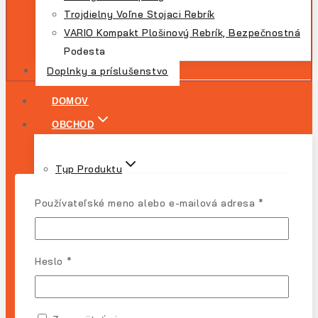
Trojdielny Voľne Stojaci Rebrík
VARIO Kompakt Plošinový Rebrík, Bezpečnostná
Podesta
Doplnky a príslušenstvo
DOMOV
OBCHOD
Typ Produktu
Lešenie
Povinné
Používateľské meno alebo e-mailová adresa
*
Rebríky
Podesty
Doplnky
Povinné
Heslo
*
Dôležité
Obchod
Pokladňa