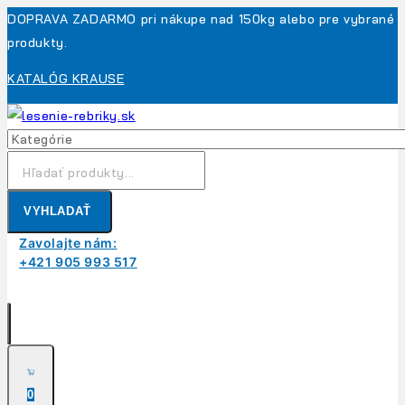
Skip
DOPRAVA ZADARMO pri nákupe nad 150kg alebo pre vybrané
to
produkty.
content
KATALÓG KRAUSE
Hľadanie:
VYHLADAŤ
Zavolajte nám:
+421 905 993 517
0