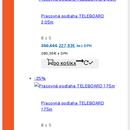
predaj
Pracovná podlaha TELEBOARD
2,05m
z 5
0
Pôvodná
Aktuálna
350,66
€
227,93
€
bez DPH
cena
cena
bola:
je:
280,35
€
s DPH
350,66€.
227,93€.
DO KOŠÍKA
Výrobok
-25%
na
predaj
Pracovná podlaha TELEBOARD
1,75m
z 5
0