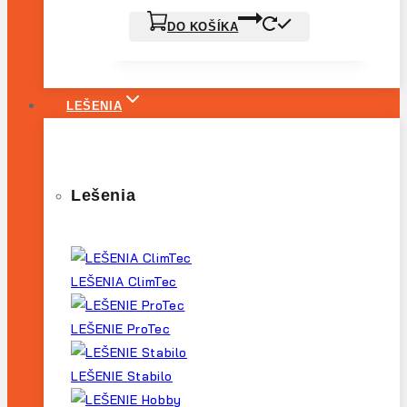
553,94€.
360,06€.
DO KOŠÍKA
LEŠENIA
Lešenia
LEŠENIA ClimTec
LEŠENIE ProTec
LEŠENIE Stabilo