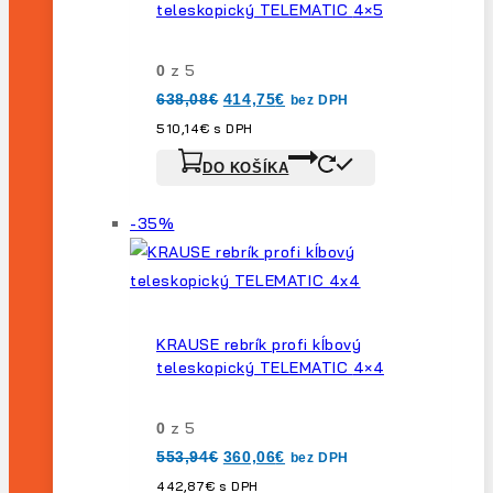
teleskopický TELEMATIC 4×5
z 5
0
Pôvodná
Aktuálna
638,08
€
414,75
€
bez DPH
cena
cena
bola:
je:
510,14
€
s DPH
638,08€.
414,75€.
DO KOŠÍKA
Výrobok
-35%
na
predaj
KRAUSE rebrík profi kĺbový
teleskopický TELEMATIC 4×4
z 5
0
Pôvodná
Aktuálna
553,94
€
360,06
€
bez DPH
cena
cena
bola:
je:
442,87
€
s DPH