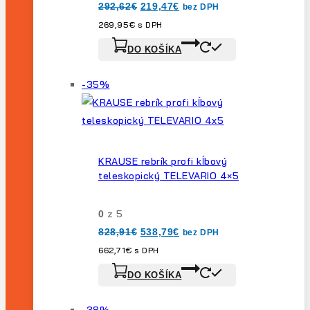
Pôvodná
Aktuálna
292,62
€
219,47
€
bez DPH
cena
cena
bola:
je:
269,95
€
s DPH
292,62€.
219,47€.
DO KOŠÍKA
Výrobok
-35%
na
predaj
KRAUSE rebrík profi kĺbový
teleskopický TELEVARIO 4×5
z 5
0
Pôvodná
Aktuálna
828,91
€
538,79
€
bez DPH
cena
cena
bola:
je:
662,71
€
s DPH
828,91€.
538,79€.
DO KOŠÍKA
Výrobok
-38%