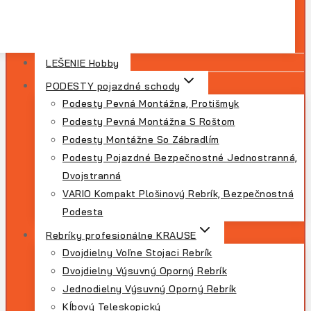
LEŠENIE Hobby
PODESTY pojazdné schody
Podesty Pevná Montážna, Protišmyk
Podesty Pevná Montážna S Roštom
Podesty Montážne So Zábradlím
Podesty Pojazdné Bezpečnostné Jednostranná,
Dvojstranná
VARIO Kompakt Plošinový Rebrík, Bezpečnostná
Podesta
Rebríky profesionálne KRAUSE
Dvojdielny Voľne Stojaci Rebrík
Dvojdielny Výsuvný Oporný Rebrík
Jednodielny Výsuvný Oporný Rebrík
Kĺbový Teleskopický