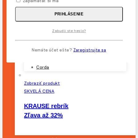
Zapamätať si ma
Košík
Môj Účet
PRIHLÁSENIE
Produktové Série
ClimTec
Zabudli ste heslo?
ProTec
Stabilo
Nemáte účet ešte?
Zaregistrujte sa
Monto
Hobby
Corda
Zobraziť produkt
SKVELÁ CENA
KRAUSE rebrík
Zľava až 32%