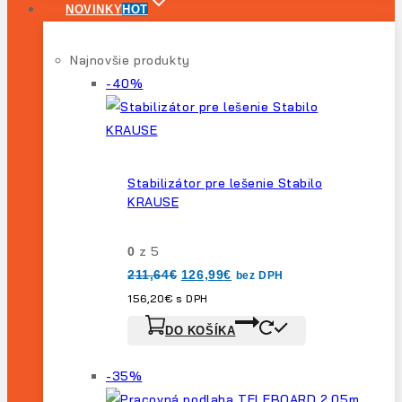
NOVINKY
HOT
Najnovšie produkty
Výrobok
-40%
na
predaj
Stabilizátor pre lešenie Stabilo
KRAUSE
z 5
0
Pôvodná
Aktuálna
211,64
€
126,99
€
bez DPH
cena
cena
bola:
je:
156,20
€
s DPH
211,64€.
126,99€.
DO KOŠÍKA
Výrobok
-35%
na