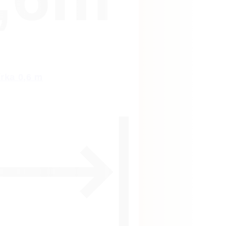
írka 0,6 m