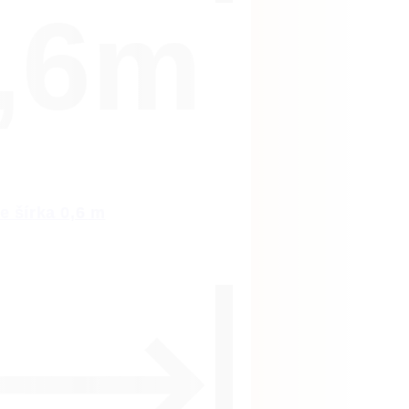
,6m
e šírka 0,6 m