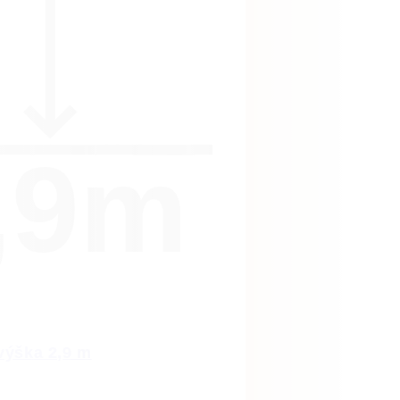
,9m
 výška 2,9 m