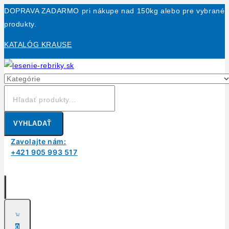
Skip
DOPRAVA ZADARMO pri nákupe nad 150kg alebo pre vybrané
to
produkty.
content
KATALÓG KRAUSE
Hľadanie:
VYHLADAŤ
Zavolajte nám:
+421 905 993 517
0