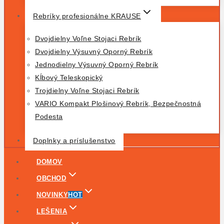
Rebríky profesionálne KRAUSE
Dvojdielny Voľne Stojaci Rebrík
Dvojdielny Výsuvný Oporný Rebrík
Jednodielny Výsuvný Oporný Rebrík
Kĺbový Teleskopický
Trojdielny Voľne Stojaci Rebrík
VARIO Kompakt Plošinový Rebrík, Bezpečnostná
Podesta
Doplnky a príslušenstvo
DOMOV
OBCHOD
NOVINKY
HOT
LEŠENIA