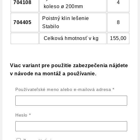
704108
4
koleso ø 200mm
Poistný klin lešenie
704405
8
Stabilo
Celková hmotnosť v kg
155,00
Viac variant pre použitie zabezpečenia nájdete
v návode na montáž a používanie.
Hmotnosť
155 kg
Povinné
Používateľské meno alebo e-mailová adresa
*
Rozmery
200 × 150 × 450 cm
Recenzie
Povinné
Heslo
*
There are no reviews yet
Tento produkt môžu ohodnotiť len prihlásení zákazníci,