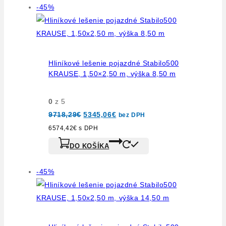
Výrobok
-45%
na
predaj
Hliníkové lešenie pojazdné Stabilo500
KRAUSE, 1,50×2,50 m, výška 8,50 m
0
z 5
Pôvodná
Aktuálna
9718,29
€
5345,06
€
bez DPH
cena
cena
bola:
je:
6574,42
€
s DPH
9718,29€.
5345,06€.
DO KOŠÍKA
Výrobok
-45%
na
predaj