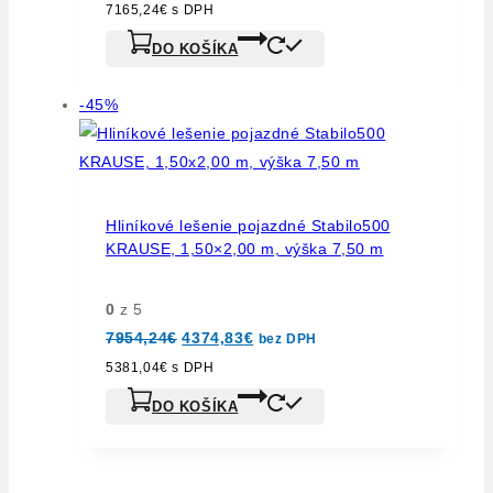
bola:
je:
7165,24
€
s DPH
10591,64€.
5825,40€.
DO KOŠÍKA
Výrobok
-45%
na
predaj
Hliníkové lešenie pojazdné Stabilo500
KRAUSE, 1,50×2,00 m, výška 7,50 m
0
z 5
Pôvodná
Aktuálna
7954,24
€
4374,83
€
bez DPH
cena
cena
bola:
je:
5381,04
€
s DPH
7954,24€.
4374,83€.
DO KOŠÍKA