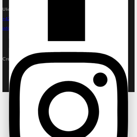
Ulica Ludvika van Beethovena 8/5851, 91708 Trnava
Vaše meno
+421 905 993 517
info@nkn-tt.sk
Váš email
Predmet
Created by:
WebCare.sk
© 2026 lesenie-rebriky.sk
Vaša správa (voliteľné)