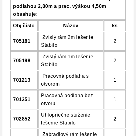
podlahou 2,00m a prac. výškou 4,50m
obsahuje:
Obj.číslo
Názov
ks
Zvislý rám 2m lešenie
705181
2
Stabilo
Zvislý rám 1m lešenie
705198
2
Stabilo
Pracovná podlaha s
701213
1
otvorom
Pracovná podlaha bez
701251
1
otvoru
Uhlopriečne stuženie
702852
2
lešenie Stabilo
Zábradlový rám lešenie