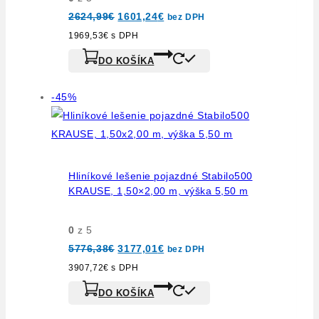
Pôvodná
Aktuálna
2624,99
€
1601,24
€
bez DPH
cena
cena
bola:
je:
1969,53
€
s DPH
2624,99€.
1601,24€.
DO KOŠÍKA
Výrobok
-45%
na
predaj
Hliníkové lešenie pojazdné Stabilo500
KRAUSE, 1,50×2,00 m, výška 5,50 m
0
z 5
Pôvodná
Aktuálna
5776,38
€
3177,01
€
bez DPH
cena
cena
bola:
je:
3907,72
€
s DPH
5776,38€.
3177,01€.
DO KOŠÍKA