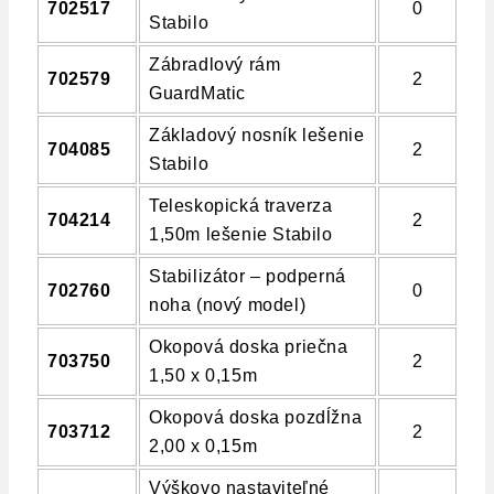
702517
0
Stabilo
Zábradlový rám
702579
2
GuardMatic
Základový nosník lešenie
704085
2
Stabilo
Teleskopická traverza
704214
2
1,50m lešenie Stabilo
Stabilizátor – podperná
702760
0
noha (nový model)
Okopová doska priečna
703750
2
1,50 x 0,15m
Okopová doska pozdĺžna
703712
2
2,00 x 0,15m
Výškovo nastaviteľné