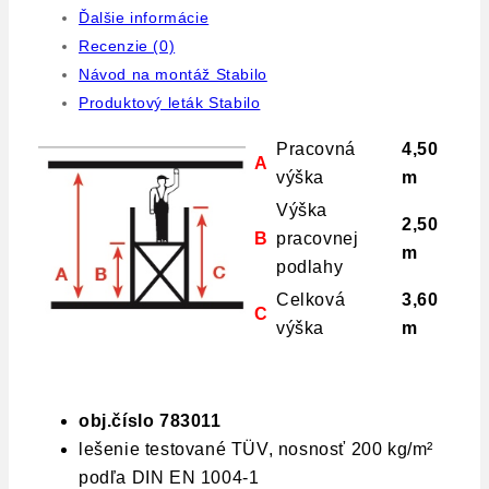
m
Ďalšie informácie
Recenzie (0)
Návod na montáž Stabilo
Produktový leták Stabilo
Pracovná
4,50
A
výška
m
Výška
2,50
B
pracovnej
m
podlahy
Celková
3,60
C
výška
m
obj.číslo 783011
lešenie testované TÜV, nosnosť 200 kg/m²
podľa DIN EN 1004-1