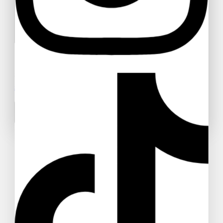
Súhlasím so spracovaním mojich osobných údajov v
zmysle dokumentu
Ochrana osobných údajov a ich
spracúvanie
.