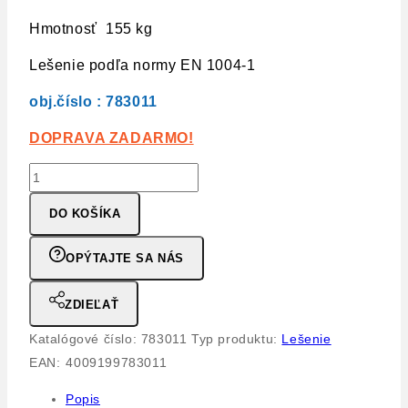
Hmotnosť 155 kg
Lešenie podľa normy EN 1004-1
obj.číslo : 783011
DOPRAVA ZADARMO!
množstvo
Hliníkové
DO KOŠÍKA
lešenie
pojazdné
OPÝTAJTE SA NÁS
Stabilo500
KRAUSE,
ZDIEĽAŤ
1,50x2,00
Katalógové číslo:
783011
Typ produktu:
Lešenie
m,
EAN:
4009199783011
výška
4,50
Popis