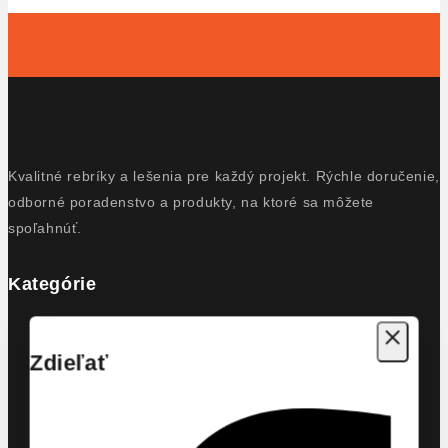
Kvalitné rebríky a lešenia pre každý projekt. Rýchle doručenie,
odborné poradenstvo a produkty, na ktoré sa môžete
spoľahnúť.
Kategórie
LEŠENIA ClimTec
LEŠENIE ProTec
Zdieľať
LEŠENIE Stabilo
Lešenie Hobby
PODESTY pojazdné schody