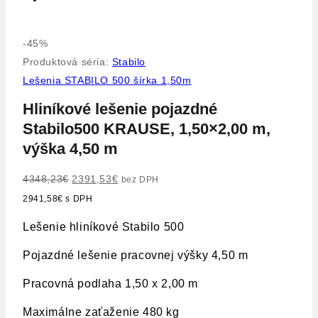
Výrobok
-45%
na
Produktová séria:
Stabilo
predaj
Lešenia STABILO 500 šírka 1,50m
Hliníkové lešenie pojazdné
Stabilo500 KRAUSE, 1,50×2,00 m,
výška 4,50 m
Pôvodná
Aktuálna
4348,23
€
2391,53
€
bez DPH
cena
cena
2941,58
€
s DPH
bola:
je:
Lešenie hliníkové Stabilo 500
4348,23€.
2391,53€.
Pojazdné lešenie pracovnej výšky 4,50 m
Pracovná podlaha 1,50 x 2,00 m
Maximálne zaťaženie 480 kg