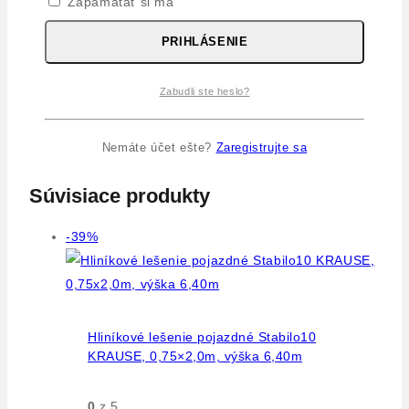
Zapamätať si ma
ktorí si ho kúpili.
PRIHLÁSENIE
Návod na montáž Stabilo
PDF
Zabudli ste heslo?
Produktový leták Stabilo
PDF
Nemáte účet ešte?
Zaregistrujte sa
Súvisiace produkty
Výrobok
-39%
na
predaj
Hliníkové lešenie pojazdné Stabilo10
KRAUSE, 0,75×2,0m, výška 6,40m
0
z 5