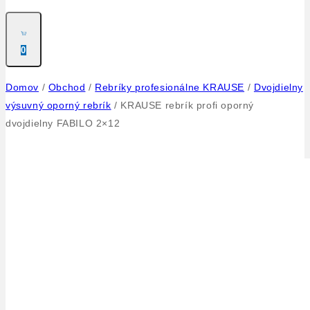
0
Domov
/
Obchod
/
Rebríky profesionálne KRAUSE
/
Dvojdielny
výsuvný oporný rebrík
/
KRAUSE rebrík profi oporný
dvojdielny FABILO 2×12