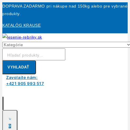
Skip
DOPRAVA ZADARMO pri nákupe nad 150kg alebo pre vybrané
to
produkty.
content
KATALÓG KRAUSE
Hľadanie:
VYHLADAŤ
Zavolajte nám:
+421 905 993 517
0