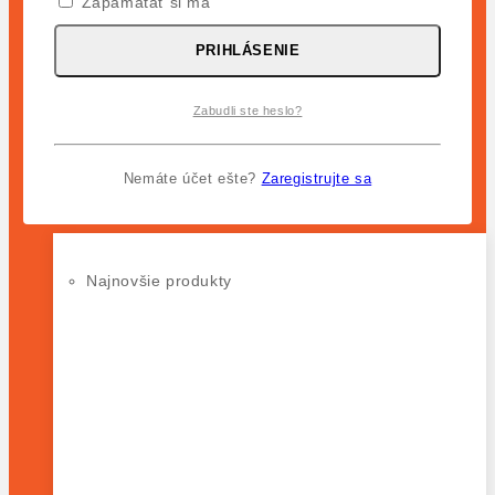
Zapamätať si ma
DOMOV
PRIHLÁSENIE
OBCHOD
Zabudli ste heslo?
Nemáte účet ešte?
Zaregistrujte sa
NOVINKY
HOT
Najnovšie produkty