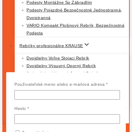
Podesty Montážne So Zábradlím
Podesty Pojazdné Bezpečnostné Jednostranná,
Dvojstranná
VARIO Kompakt Plošinový Rebrík, Bezpečnostná
Podesta
Rebríky profesionálne KRAUSE
Dvojdielny Voľne Stojaci Rebrík
Dvojdielny Výsuvný Oporný Rebrík
Jednodielny Výsuvný Oporný Rebrík
Kĺbový Teleskopický
Povinné
Používateľské meno alebo e-mailová adresa
*
Trojdielny Voľne Stojaci Rebrík
VARIO Kompakt Plošinový Rebrík, Bezpečnostná
Podesta
Povinné
Heslo
*
Doplnky a príslušenstvo