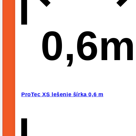
0,6m
ProTec XS lešenie šírka 0,6 m