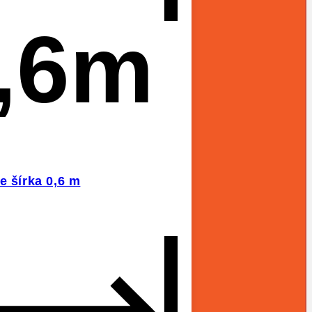
,6m
e šírka 0,6 m