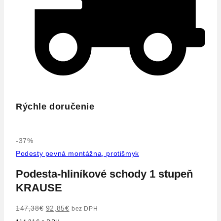
Rýchle doručenie
Výrobok
-37%
na
Podesty pevná montážna, protišmyk
predaj
Podesta-hliníkové schody 1 stupeň
KRAUSE
Pôvodná
Aktuálna
147,38
€
92,85
€
bez DPH
cena
cena