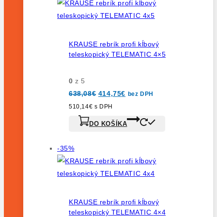
na
predaj
KRAUSE rebrík profi kĺbový
teleskopický TELEMATIC 4×5
0
z 5
Pôvodná
Aktuálna
638,08
€
414,75
€
bez DPH
cena
cena
bola:
je:
510,14
€
s DPH
638,08€.
414,75€.
DO KOŠÍKA
Výrobok
-35%
na
predaj
KRAUSE rebrík profi kĺbový
teleskopický TELEMATIC 4×4