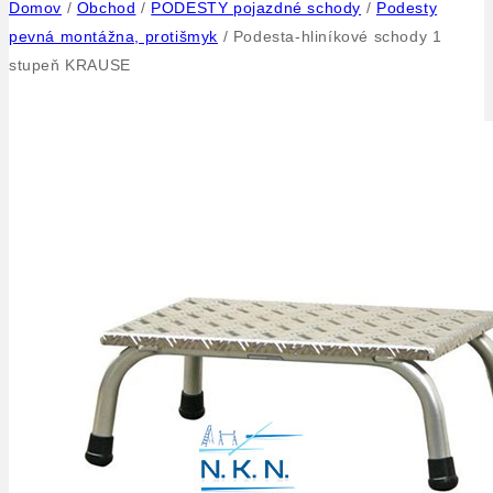
Domov
/
Obchod
/
PODESTY pojazdné schody
/
Podesty
pevná montážna, protišmyk
/
Podesta-hliníkové schody 1
stupeň KRAUSE