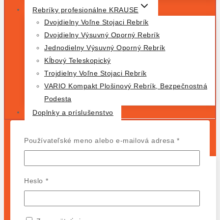
Rebríky profesionálne KRAUSE
Dvojdielny Voľne Stojaci Rebrík
Dvojdielny Výsuvný Oporný Rebrík
Jednodielny Výsuvný Oporný Rebrík
Kĺbový Teleskopický
Trojdielny Voľne Stojaci Rebrík
VARIO Kompakt Plošinový Rebrík, Bezpečnostná
Podesta
Doplnky a príslušenstvo
DOMOV
Povinné
Používateľské meno alebo e-mailová adresa
*
OBCHOD
Povinné
Typ Produktu
Heslo
*
Lešenie
Rebríky
Podesty