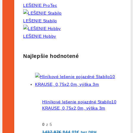
LEŠENIE ProTec
LEŠENIE Stabilo
LEŠENIE Hobby
Najlepšie hodnotené
Hliníkové lešenie pojazdné Stabilo10
KRAUSE, 0,75x2,0m, výška 3m
0
z 5
Pôvodná
Aktuálna
1437,87
€
844,03
€
bez DPH