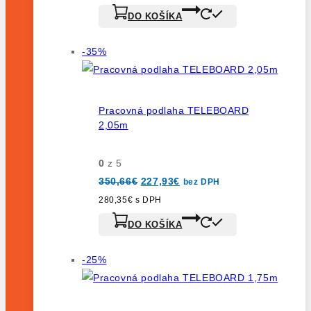
211,64€.
126,99€.
DO KOŠÍKA
Výrobok
-35%
na
predaj
Pracovná podlaha TELEBOARD
2,05m
0
z 5
Pôvodná
Aktuálna
350,66
€
227,93
€
bez DPH
cena
cena
bola:
je:
280,35
€
s DPH
350,66€.
227,93€.
DO KOŠÍKA
Výrobok
-25%
na
predaj