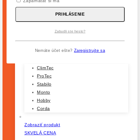
Zapamätať si ma
Doplnky
PRIHLÁSENIE
Dôležité
Obchod
Zabudli ste heslo?
Pokladňa
Košík
Môj Účet
Nemáte účet ešte?
Zaregistrujte sa
Produktové Série
ClimTec
ProTec
Stabilo
Monto
Hobby
Corda
Zobraziť produkt
SKVELÁ CENA