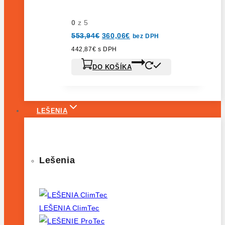
0
z 5
Pôvodná
Aktuálna
553,94
€
360,06
€
bez DPH
cena
cena
bola:
je:
442,87
€
s DPH
553,94€.
360,06€.
DO KOŠÍKA
LEŠENIA
Lešenia
LEŠENIA ClimTec