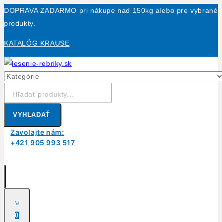
Skip
DOPRAVA ZADARMO pri nákupe nad 150kg alebo pre vybrané
to
produkty.
content
KATALÓG KRAUSE
Hľadanie:
VYHLADAŤ
Zavolajte nám:
+421 905 993 517
0