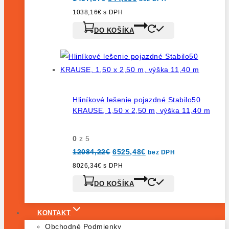
cena
cena
bola:
je:
1038,16
€
s DPH
1437,87€.
844,03€.
DO KOŠÍKA
Hliníkové lešenie pojazdné Stabilo50
KRAUSE, 1,50 x 2,50 m, výška 11,40 m
0
z 5
Pôvodná
Aktuálna
12084,22
€
6525,48
€
bez DPH
cena
cena
bola:
je:
8026,34
€
s DPH
12084,22€.
6525,48€.
DO KOŠÍKA
KONTAKT
Obchodné Podmienky