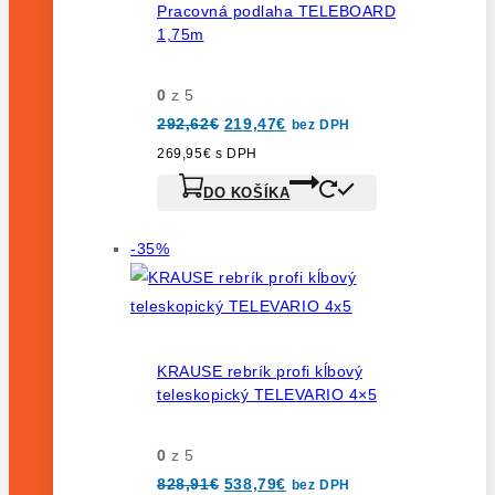
Pracovná podlaha TELEBOARD
1,75m
0
z 5
Pôvodná
Aktuálna
292,62
€
219,47
€
bez DPH
cena
cena
bola:
je:
269,95
€
s DPH
292,62€.
219,47€.
DO KOŠÍKA
Výrobok
-35%
na
predaj
KRAUSE rebrík profi kĺbový
teleskopický TELEVARIO 4×5
0
z 5
Pôvodná
Aktuálna
828,91
€
538,79
€
bez DPH
cena
cena