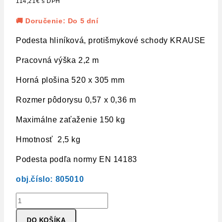
114,21
€
s DPH
bola:
je:
🚚 Doručenie: Do 5 dní
147,38€.
92,85€.
Podesta hliníková, protišmykové schody KRAUSE
Pracovná výška 2,2 m
Horná plošina 520 x 305 mm
Rozmer pôdorysu 0,57 x 0,36 m
Maximálne zaťaženie 150 kg
Hmotnosť 2,5 kg
Podesta podľa normy EN 14183
obj.číslo: 805010
množstvo
Podesta-
DO KOŠÍKA