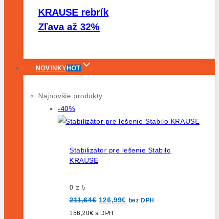
KRAUSE rebrík
Zľava až 32%
NOVINKY
HOT
Najnovšie produkty
Výrobok
-40%
na
predaj
Stabilizátor pre lešenie Stabilo
KRAUSE
0
z 5
Pôvodná
Aktuálna
211,64
€
126,99
€
bez DPH
cena
cena
bola:
je:
156,20
€
s DPH