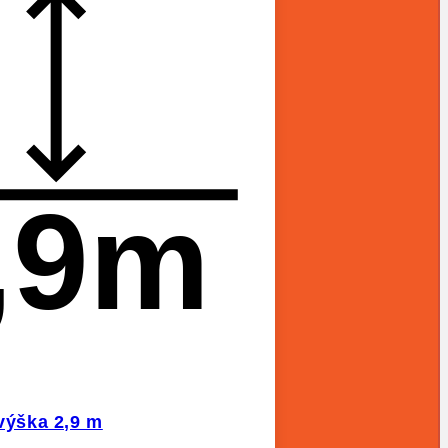
,9m
 výška 2,9 m