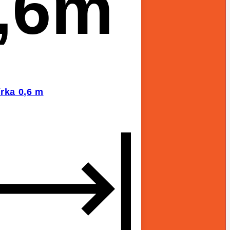
,6m
írka 0,6 m