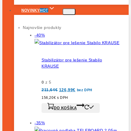
NOVINKY
HOT
Najnovšie produkty
Výrobok
-40%
na
predaj
Stabilizátor pre lešenie Stabilo
KRAUSE
0
z 5
Pôvodná
Aktuálna
211,64
€
126,99
€
bez DPH
cena
cena
bola:
je:
156,20
€
s DPH
211,64€.
126,99€.
DO KOŠÍKA
Výrobok
-35%
na