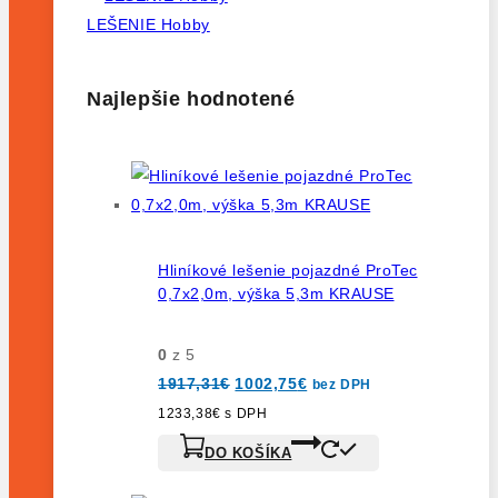
LEŠENIE Hobby
Najlepšie hodnotené
Hliníkové lešenie pojazdné ProTec
0,7x2,0m, výška 5,3m KRAUSE
0
z 5
Pôvodná
Aktuálna
1917,31
€
1002,75
€
bez DPH
cena
cena
bola:
je:
1233,38
€
s DPH
1917,31€.
1002,75€.
DO KOŠÍKA