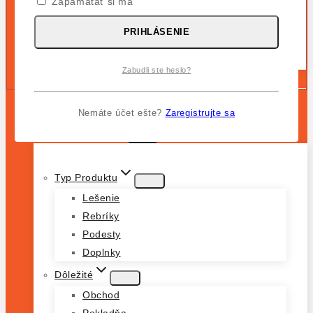
Zapamätať si ma
Kĺbový Teleskopický
Trojdielny Voľne Stojaci Rebrík
PRIHLÁSENIE
VARIO Kompakt Plošinový Rebrík, Bezpečnostná
Podesta
Zabudli ste heslo?
Doplnky a príslušenstvo
DOMOV
Nemáte účet ešte?
Zaregistrujte sa
OBCHOD
Typ Produktu
Lešenie
Rebríky
Podesty
Doplnky
Dôležité
Obchod