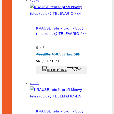
-38%
na
predaj
KRAUSE rebrík profi kĺbový
teleskopický TELEVARIO 4×4
0
z 5
Pôvodná
Aktuálna
736,29
€
456,50
€
bez DPH
cena
cena
bola:
je:
561,50
€
s DPH
736,29€.
456,50€.
DO KOŠÍKA
Výrobok
-35%
na
predaj
KRAUSE rebrík profi kĺbový