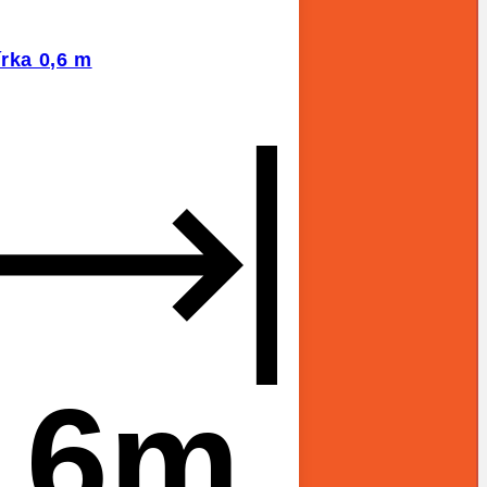
írka 0,6 m
,6m