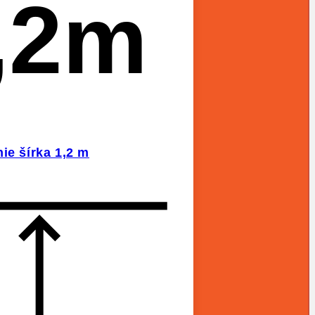
,2m
ie šírka 1,2 m