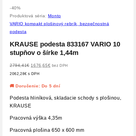
Výrobok
-40%
na
Produktová séria:
Monto
predaj
VARIO kompakt plošinový rebrík, bezpečnostná
podesta
KRAUSE podesta 833167 VARIO 10
stupňov o šírke 1,44m
Pôvodná
Aktuálna
2794,41
€
1676,65
€
bez DPH
cena
cena
2062,28
€
s DPH
bola:
je:
🚚 Doručenie: Do 5 dní
2794,41€.
1676,65€.
Podesta hliníková, skladacie schody s plošinou,
KRAUSE
Pracovná výška 4,35m
Pracovná plošina 650 x 600 mm