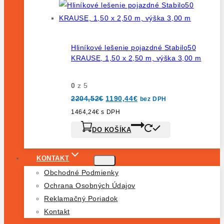
Hliníkové lešenie pojazdné Stabilo50
KRAUSE, 1,50 x 2,50 m, výška 3,00 m
0
z 5
Pôvodná
Aktuálna
2204,52
€
1190,44
€
bez DPH
cena
cena
bola:
je:
1464,24
€
s DPH
2204,52€.
1190,44€.
DO KOŠÍKA
KONTAKT
Obchodné Podmienky
Ochrana Osobných Údajov
Reklamačný Poriadok
Kontakt