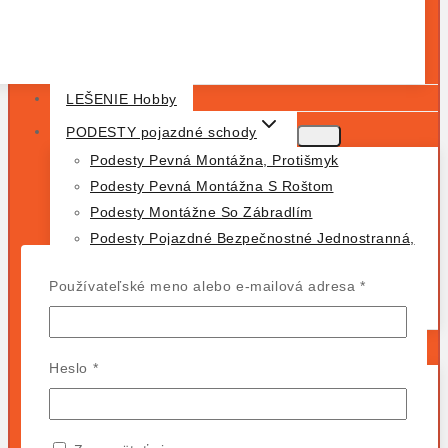
LEŠENIE Hobby
PODESTY pojazdné schody
Podesty Pevná Montážna, Protišmyk
Podesty Pevná Montážna S Roštom
Podesty Montážne So Zábradlím
Podesty Pojazdné Bezpečnostné Jednostranná,
Dvojstranná
Povinné
Používateľské meno alebo e-mailová adresa
*
VARIO Kompakt Plošinový Rebrík, Bezpečnostná
Podesta
Rebríky profesionálne KRAUSE
Povinné
Heslo
*
Dvojdielny Voľne Stojaci Rebrík
Dvojdielny Výsuvný Oporný Rebrík
Jednodielny Výsuvný Oporný Rebrík