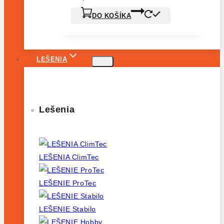
553,94€.
360,06€.
DO KOŠÍKA
LEŠENIA
Lešenia
LEŠENIA ClimTec
LEŠENIE ProTec
LEŠENIE Stabilo