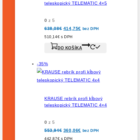
teleskopický TELEMATIC 4×5
0
z 5
Pôvodná
Aktuálna
638,08
€
414,75
€
bez DPH
cena
cena
bola:
je:
510,14
€
s DPH
638,08€.
414,75€.
DO KOŠÍKA
Výrobok
-35%
na
predaj
KRAUSE rebrík profi kĺbový
teleskopický TELEMATIC 4×4
0
z 5
Pôvodná
Aktuálna
553,94
€
360,06
€
bez DPH
cena
cena
bola:
je:
442,87
€
s DPH