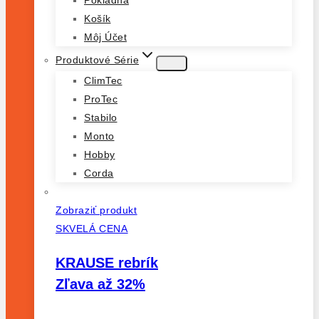
Pokladňa
Košík
Môj Účet
Produktové Série
ClimTec
ProTec
Stabilo
Monto
Hobby
Corda
Zobraziť produkt
SKVELÁ CENA
KRAUSE rebrík
Zľava až 32%