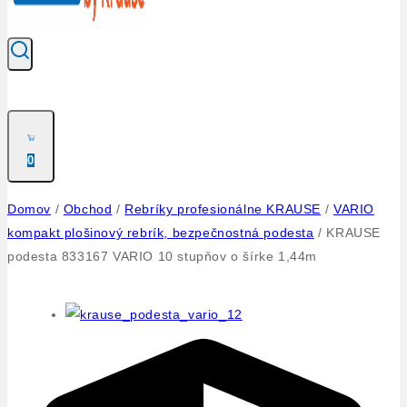
0
Domov
/
Obchod
/
Rebríky profesionálne KRAUSE
/
VARIO
kompakt plošinový rebrík, bezpečnostná podesta
/
KRAUSE
podesta 833167 VARIO 10 stupňov o šírke 1,44m