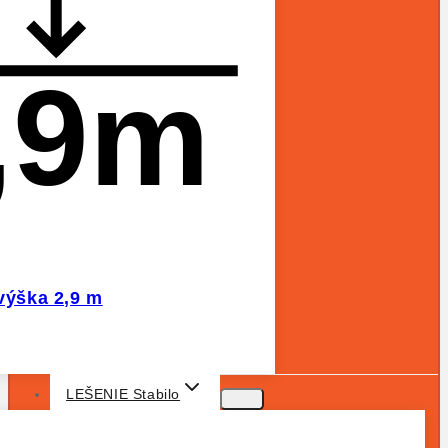
,9m
 výška 2,9 m
LEŠENIE Stabilo