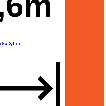
,6m
írka 0,6 m