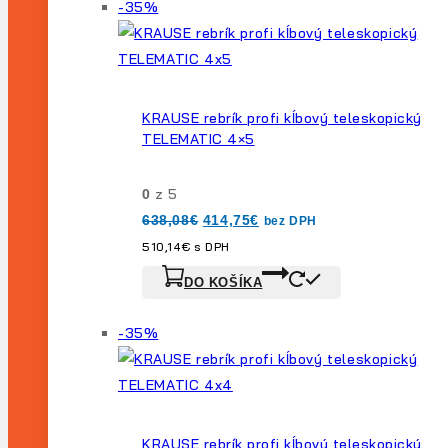
Výrobok
-35%
na
predaj
KRAUSE rebrík profi kĺbový teleskopický
TELEMATIC 4×5
z 5
0
Pôvodná
Aktuálna
638,08
€
414,75
€
bez DPH
cena
cena
bola:
je:
510,14
€
s DPH
638,08€.
414,75€.
DO KOŠÍKA
Výrobok
-35%
na
predaj
KRAUSE rebrík profi kĺbový teleskopický