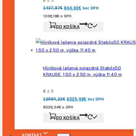
z 5
0
Pôvodná
Aktuálna
1437,87
€
844,03
€
bez DPH
cena
cena
bola:
je:
1038,16
€
s DPH
1437,87€.
844,03€.
DO KOŠÍKA
Hliníkové lešenie pojazdné Stabilo50
KRAUSE, 1,50 x 2,50 m, výška 11,40 m
z 5
0
Pôvodná
Aktuálna
12084,22
€
6525,48
€
bez DPH
cena
cena
bola:
je:
8026,34
€
s DPH
12084,22€.
6525,48€.
DO KOŠÍKA
KONTAKT