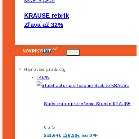
SKVELÁ CENA
KRAUSE rebrík
Zľava až 32%
NOVINKY
HOT
Najnovšie produkty
Výrobok
-40%
na
predaj
Stabilizátor pre lešenie Stabilo KRAUSE
z 5
0
Pôvodná
Aktuálna
211,64
€
126,99
€
bez DPH
cena
cena