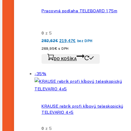
predaj
Pracovná podlaha TELEBOARD 1,75m
z 5
0
Pôvodná
Aktuálna
292,62
€
219,47
€
bez DPH
cena
cena
bola:
je:
269,95
€
s DPH
292,62€.
219,47€.
DO KOŠÍKA
Výrobok
-35%
na
predaj
KRAUSE rebrík profi kĺbový teleskopický
TELEVARIO 4×5
z 5
0