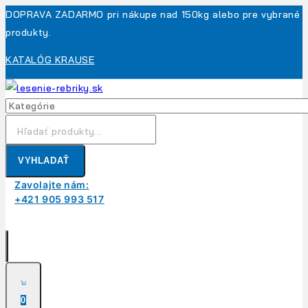
Skip
DOPRAVA ZADARMO pri nákupe nad 150kg alebo pre vybrané
to
produkty.
content
KATALÓG KRAUSE
Hľadanie:
VYHLADAŤ
Zavolajte nám:
+421 905 993 517
0