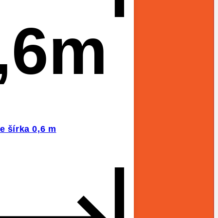
,6m
e šírka 0,6 m