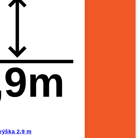
,9m
 výška 2,9 m