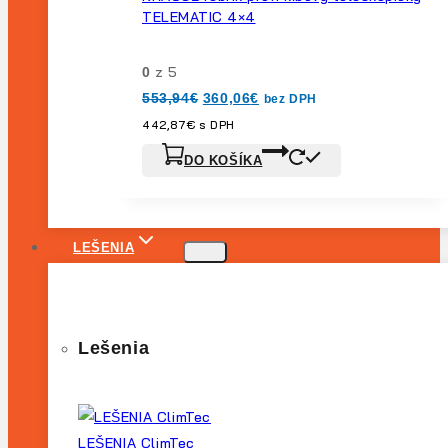
TELEMATIC 4×4
z 5
0
Pôvodná
Aktuálna
553,94
€
360,06
€
bez DPH
cena
cena
bola:
je:
442,87
€
s DPH
553,94€.
360,06€.
DO KOŠÍKA
LEŠENIA
Lešenia
LEŠENIA ClimTec