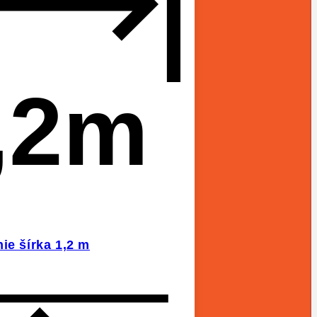
,2m
ie šírka 1,2 m