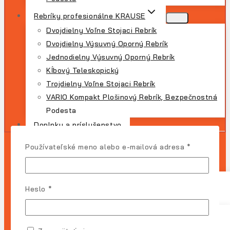
Rebríky profesionálne KRAUSE
Dvojdielny Voľne Stojaci Rebrík
Dvojdielny Výsuvný Oporný Rebrík
Jednodielny Výsuvný Oporný Rebrík
Kĺbový Teleskopický
Trojdielny Voľne Stojaci Rebrík
VARIO Kompakt Plošinový Rebrík, Bezpečnostná
Podesta
Doplnky a príslušenstvo
Povinné
Používateľské meno alebo e-mailová adresa
*
DOMOV
OBCHOD
Povinné
Heslo
*
Typ Produktu
Lešenie
Rebríky