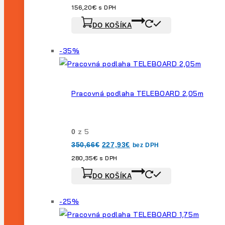
bola:
je:
156,20
€
s DPH
211,64€.
126,99€.
DO KOŠÍKA
Výrobok
-35%
na
predaj
Pracovná podlaha TELEBOARD 2,05m
z 5
0
Pôvodná
Aktuálna
350,66
€
227,93
€
bez DPH
cena
cena
bola:
je:
280,35
€
s DPH
350,66€.
227,93€.
DO KOŠÍKA
Výrobok
-25%
na