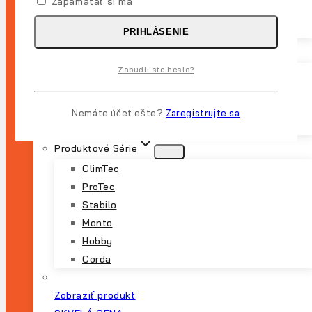
Zapamätať si ma
Podesty
Doplnky
PRIHLÁSENIE
Dôležité
Zabudli ste heslo?
Obchod
Pokladňa
Košík
Nemáte účet ešte?
Zaregistrujte sa
Môj Účet
Produktové Série
ClimTec
ProTec
Stabilo
Monto
Hobby
Corda
Zobraziť produkt