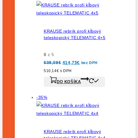
na
predaj
KRAUSE rebrík profi kĺbový
teleskopický TELEMATIC 4×5
0
z 5
Pôvodná
Aktuálna
638,08
€
414,75
€
bez DPH
cena
cena
bola:
je:
510,14
€
s DPH
638,08€.
414,75€.
DO KOŠÍKA
Výrobok
-35%
na
predaj
KRAUSE rebrík profi kĺbový
teleskopický TELEMATIC 4×4