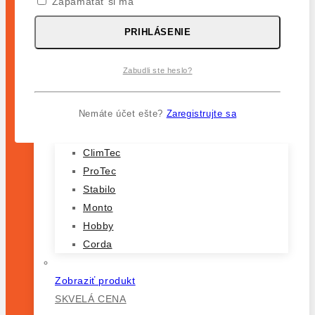
Zapamätať si ma
Doplnky
PRIHLÁSENIE
Dôležité
Obchod
Zabudli ste heslo?
Pokladňa
Košík
Môj Účet
Nemáte účet ešte?
Zaregistrujte sa
Produktové Série
ClimTec
ProTec
Stabilo
Monto
Hobby
Corda
Zobraziť produkt
SKVELÁ CENA