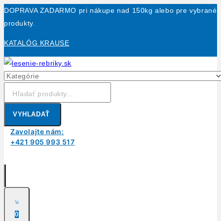
Skip
DOPRAVA ZADARMO pri nákupe nad 150kg alebo pre vybrané
to
produkty.
content
KATALÓG KRAUSE
Hľadanie:
VYHLADAŤ
Zavolajte nám:
+421 905 993 517
0