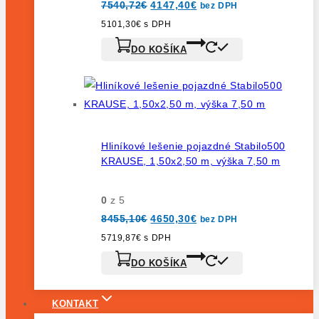
Pôvodná
Aktuálna
7540,72
€
4147,40
€
bez DPH
cena
cena
bola:
je:
5101,30
€
s DPH
7540,72€.
4147,40€.
DO KOŠÍKA
Hliníkové lešenie pojazdné Stabilo500
KRAUSE, 1,50x2,50 m, výška 7,50 m
0
z 5
Pôvodná
Aktuálna
8455,10
€
4650,30
€
bez DPH
cena
cena
bola:
je:
5719,87
€
s DPH
8455,10€.
4650,30€.
DO KOŠÍKA
KONTAKT