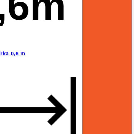
,6m
írka 0,6 m