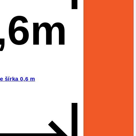
,6m
e šírka 0,6 m