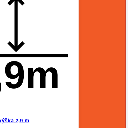
,9m
 výška 2,9 m