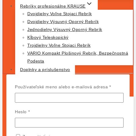
Rebríky profesionálne KRAUSE
Dvojdielny Voľne Stojaci Rebrík
Dvojdielny Výsuvný Oporný Rebrík
Jednodielny Výsuvný Oporný Rebrík
Kĺbový Teleskopický
Trojdielny Voľne Stojaci Rebrík
VARIO Kompakt Plošinový Rebrík, Bezpečnostná
Podesta
Doplnky a príslušenstvo
DOMOV
Povinné
Používateľské meno alebo e-mailová adresa
*
OBCHOD
Povinné
Typ Produktu
Heslo
*
Lešenie
Rebríky
Podesty