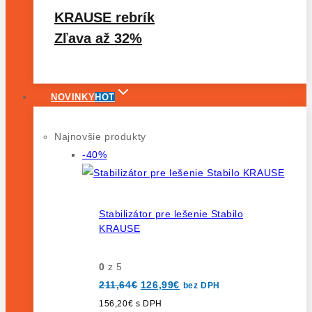
KRAUSE rebrík
Zľava až 32%
NOVINKY
HOT
Najnovšie produkty
Výrobok
-40%
na
predaj
Stabilizátor pre lešenie Stabilo
KRAUSE
0
z 5
Pôvodná
Aktuálna
211,64
€
126,99
€
bez DPH
cena
cena
bola:
je:
156,20
€
s DPH