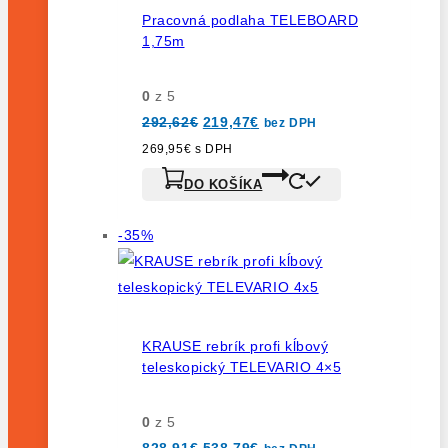
Pracovná podlaha TELEBOARD
1,75m
0
z 5
Pôvodná
Aktuálna
292,62
€
219,47
€
bez DPH
cena
cena
bola:
je:
269,95
€
s DPH
292,62€.
219,47€.
DO KOŠÍKA
Výrobok
-35%
na
predaj
KRAUSE rebrík profi kĺbový
teleskopický TELEVARIO 4×5
0
z 5
Pôvodná
Aktuálna
828,91
€
538,79
€