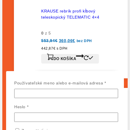
KRAUSE rebrík profi kĺbový
teleskopický TELEMATIC 4×4
0
z 5
553,94
€
360,06
€
bez DPH
442,87
€
s DPH
DO KOŠÍKA
Používateľské meno alebo e-mailová adresa
*
LEŠENIA
Lešenia
Heslo
*
LEŠENIA ClimTec