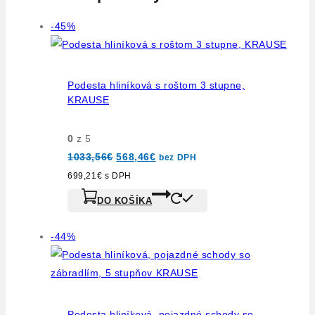
-45%
Podesta hliníková s roštom 3 stupne,
KRAUSE
0
z 5
1033,56
€
568,46
€
bez DPH
699,21
€
s DPH
DO KOŠÍKA
-44%
Podesta hliníková, pojazdné schody so