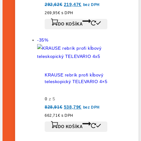
292,62
€
219,47
€
bez DPH
269,95
€
s DPH
DO KOŠÍKA
-35%
KRAUSE rebrík profi kĺbový
teleskopický TELEVARIO 4×5
0
z 5
828,91
€
538,79
€
bez DPH
662,71
€
s DPH
DO KOŠÍKA