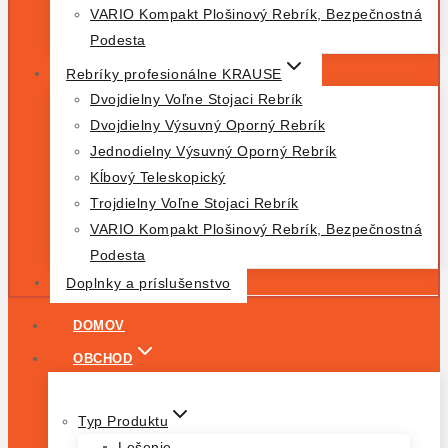
VARIO Kompakt Plošinový Rebrík, Bezpečnostná
Podesta
Rebríky profesionálne KRAUSE
Dvojdielny Voľne Stojaci Rebrík
Dvojdielny Výsuvný Oporný Rebrík
Jednodielny Výsuvný Oporný Rebrík
Kĺbový Teleskopický
Trojdielny Voľne Stojaci Rebrík
VARIO Kompakt Plošinový Rebrík, Bezpečnostná
Podesta
Doplnky a príslušenstvo
DOMOV
OBCHOD
Typ Produktu
Lešenie