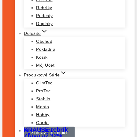
Rebríky
Podesty
Doplnky
Dôležité
Obchod
Pokladňa
Košík
Môj Účet
Produktové Série
ClimTec
ProTec
Stabilo
Monto
Hobby
Corda
KRAUSE rebrík
SKVELÁ CENA
Zobraziť produkt
Zľava až 32%