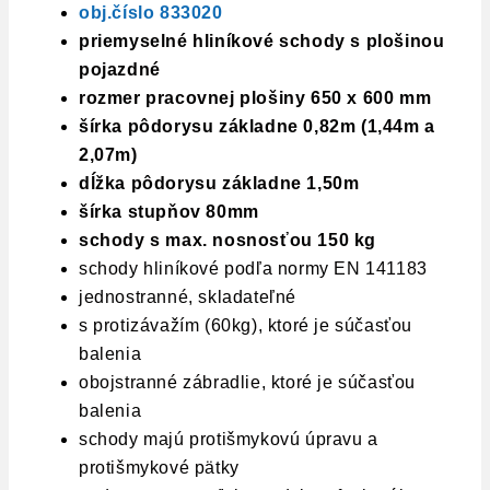
obj.číslo 833020
priemyselné hliníkové schody s plošinou
pojazdné
rozmer pracovnej plošiny 650 x 600 mm
šírka pôdorysu základne 0,82m (1,44m a
2,07m)
dĺžka pôdorysu základne 1,50m
šírka stupňov 80mm
schody s max. nosnosťou 150 kg
schody hliníkové podľa normy EN 141183
jednostranné, skladateľné
s protizávažím (60kg), ktoré je súčasťou
balenia
obojstranné zábradlie, ktoré je súčasťou
balenia
schody majú protišmykovú úpravu a
protišmykové pätky