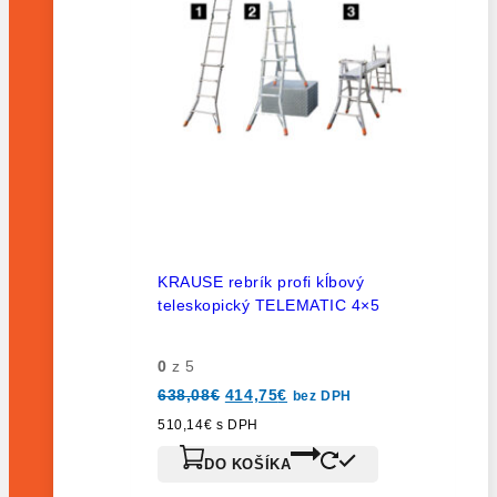
KRAUSE rebrík profi kĺbový
teleskopický TELEMATIC 4×5
0
z 5
638,08
€
414,75
€
bez DPH
510,14
€
s DPH
DO KOŠÍKA