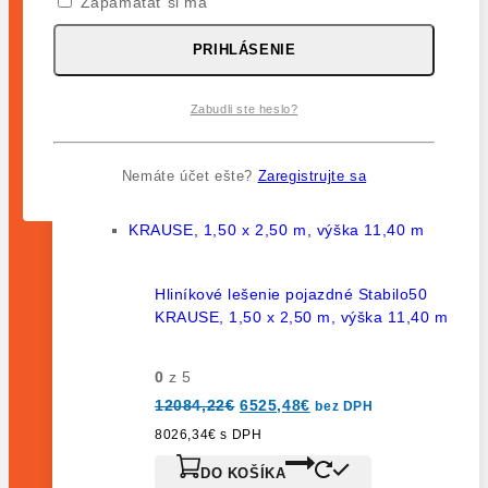
Zapamätať si ma
LEŠENIE ProTec
PRIHLÁSENIE
LEŠENIE Stabilo
Zabudli ste heslo?
LEŠENIE Hobby
Najlepšie hodnotené
Nemáte účet ešte?
Zaregistrujte sa
Hliníkové lešenie pojazdné Stabilo50
KRAUSE, 1,50 x 2,50 m, výška 11,40 m
0
z 5
12084,22
€
6525,48
€
bez DPH
8026,34
€
s DPH
DO KOŠÍKA