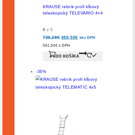
KRAUSE rebrík profi kĺbový
teleskopický TELEVARIO 4×4
0
z 5
736,29
€
456,50
€
bez DPH
561,50
€
s DPH
DO KOŠÍKA
-35%