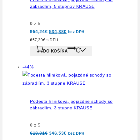
zábradlím, 5 stupňov KRAUSE
0
z 5
954,24
€
534,38
€
bez DPH
657,29
€
s DPH
DO KOŠÍKA
-44%
Podesta hliníková, pojazdné schody so
zábradlím, 3 stupne KRAUSE
0
z 5
618,81
€
346,53
€
bez DPH